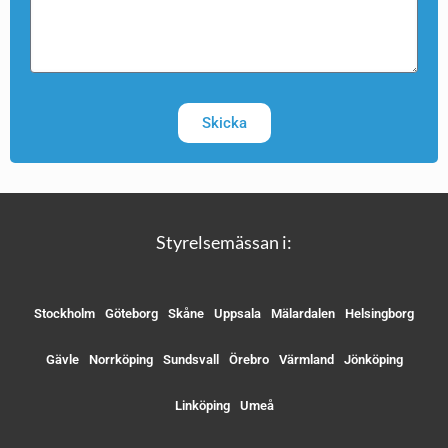
Skicka
Styrelsemässan i:
Stockholm
Göteborg
Skåne
Uppsala
Mälardalen
Helsingborg
Gävle
Norrköping
Sundsvall
Örebro
Värmland
Jönköping
Linköping
Umeå