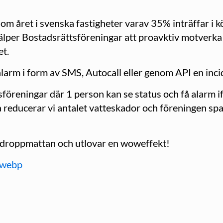
m året i svenska fastigheter varav 35% inträffar i k
lper Bostadsrättsföreningar att proavktiv motverka 
et.
larm i form av SMS, Autocall eller genom API en incid
föreningar där 1 person kan se status och få alarm ifr
educerar vi antalet vatteskador och föreningen spara
i droppmattan och utlovar en woweffekt!
.webp