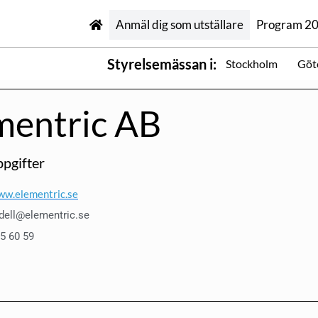
Anmäl dig som utställare
Program 2
Styrelsemässan i:
Stockholm
Göt
mentric AB
pgifter
ww.elementric.se
indell@elementric.se
5 60 59