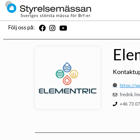
Följ oss på:
Ele
Kontaktup
https://w
fredrik.l
+46 73 07