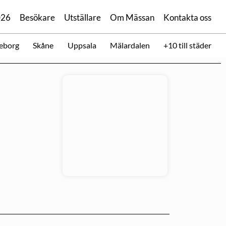
026
Besökare
Utställare
Om Mässan
Kontakta oss
eborg
Skåne
Uppsala
Mälardalen
+10 till städer