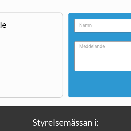
de
Styrelsemässan i: