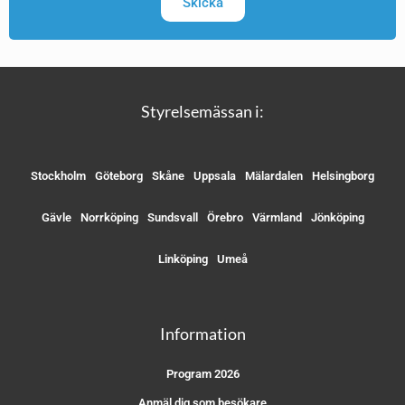
Skicka
Styrelsemässan i:
Stockholm
Göteborg
Skåne
Uppsala
Mälardalen
Helsingborg
Gävle
Norrköping
Sundsvall
Örebro
Värmland
Jönköping
Linköping
Umeå
Information
Program 2026
Anmäl dig som besökare