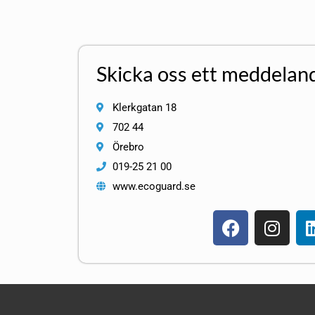
Skicka oss ett meddelan
Klerkgatan 18
702 44
Örebro
019-25 21 00
www.ecoguard.se