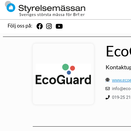
Följ oss på:
Eco
Kontaktup
www.ecog
info@eco
019-25 21