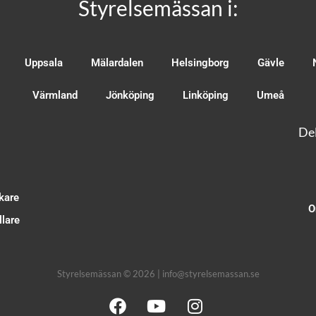
Styrelsemässan i:
Uppsala
Mälardalen
Helsingborg
Gävle
Värmland
Jönköping
Linköping
Umeå
Del
kare
O
lare
Styrelsemässan © 2026 | info@styrelsemassan.se