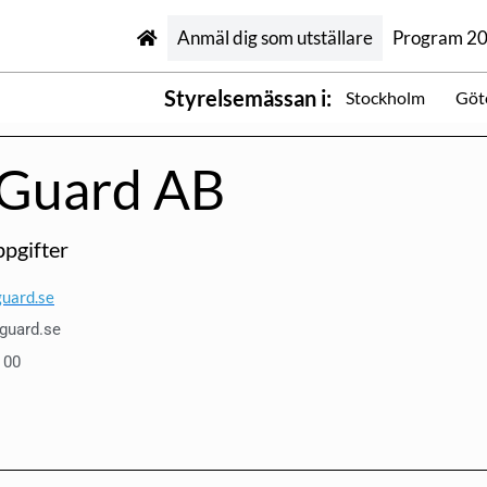
Anmäl dig som utställare
Program 2
Styrelsemässan i:
Stockholm
Göt
Guard AB
pgifter
uard.se
guard.se
 00