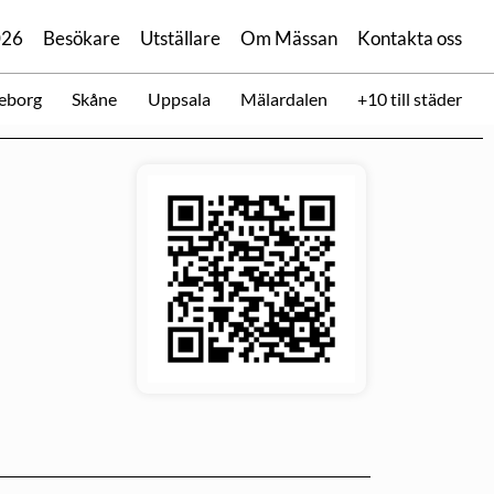
026
Besökare
Utställare
Om Mässan
Kontakta oss
eborg
Skåne
Uppsala
Mälardalen
+10 till städer