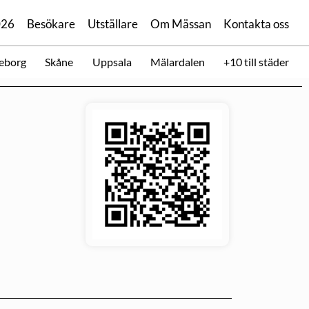
026
Besökare
Utställare
Om Mässan
Kontakta oss
eborg
Skåne
Uppsala
Mälardalen
+10 till städer