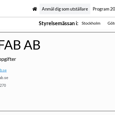
Anmäl dig som utställare
Program 2
Styrelsemässan i:
Stockholm
Göt
FAB AB
pgifter
b.se
ab.se
 270