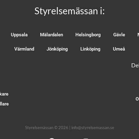
Styrelsemässan i:
Uppsala
Mälardalen
Helsingborg
Gävle
Värmland
Jönköping
Linköping
Umeå
Del
kare
O
lare
Styrelsemässan © 2026 | info@styrelsemassan.se