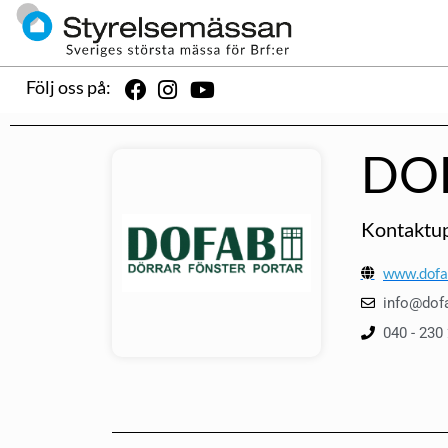
Följ oss på:
DO
Kontaktup
www.dofa
info@dof
040 - 230