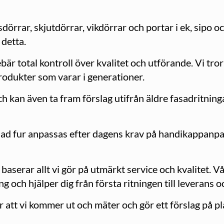
ssdörrar, skjutdörrar, vikdörrar och portar i ek, sipo 
detta.
är total kontroll över kvalitet och utförande. Vi tror
produkter som varar i generationer.
ch kan även ta fram förslag utifrån äldre fasadritning
ålad fur anpassas efter dagens krav på handikappanpas
serar allt vi gör på utmärkt service och kvalitet. V
ng och hjälper dig från första ritningen till leverans o
 att vi kommer ut och mäter och gör ett förslag på p