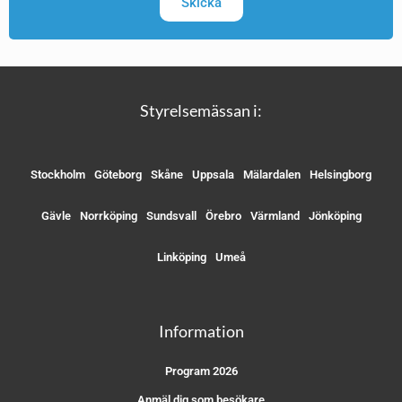
Skicka
Styrelsemässan i:
Stockholm
Göteborg
Skåne
Uppsala
Mälardalen
Helsingborg
Gävle
Norrköping
Sundsvall
Örebro
Värmland
Jönköping
Linköping
Umeå
Information
Program 2026
Anmäl dig som besökare