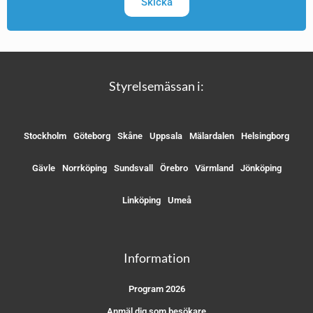
Skicka
Styrelsemässan i:
Stockholm
Göteborg
Skåne
Uppsala
Mälardalen
Helsingborg
Gävle
Norrköping
Sundsvall
Örebro
Värmland
Jönköping
Linköping
Umeå
Information
Program 2026
Anmäl dig som besökare