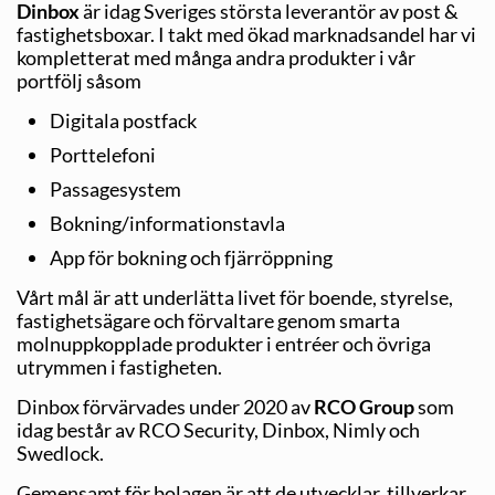
Dinbox
är idag Sveriges största leverantör av post &
fastighetsboxar. I takt med ökad marknadsandel har vi
kompletterat med många andra produkter i vår
portfölj såsom
Digitala postfack
Porttelefoni
Passagesystem
Bokning/informationstavla
App för bokning och fjärröppning
Vårt mål är att underlätta livet för boende, styrelse,
fastighetsägare och förvaltare genom smarta
molnuppkopplade produkter i entréer och övriga
utrymmen i fastigheten.
Dinbox förvärvades under 2020 av
RCO Group
som
idag består av RCO Security, Dinbox, Nimly och
Swedlock.
Gemensamt för bolagen är att de utvecklar, tillverkar