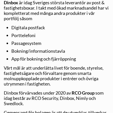
Dinbox
är idag Sveriges största leverantör av post &
fastighetsboxar. I takt med ökad marknadsandel har vi
kompletterat med många andra produkter i vår
portfölj såsom
Digitala postfack
Porttelefoni
Passagesystem
Bokning/informationstavla
App för bokning och fjärröppning
Vårt mål är att underlätta livet för boende, styrelse,
fastighetsägare och förvaltare genom smarta
molnuppkopplade produkter i entréer och övriga
utrymmen i fastigheten.
Dinbox förvärvades under 2020 av
RCO Group
som
idag består av RCO Security, Dinbox, Nimly och
Swedlock.
Gemensamt för bolagen är att de utvecklar, tillverkar