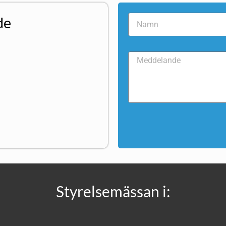
de
Styrelsemässan i: