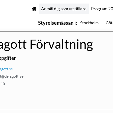
Anmäl dig som utställare
Program 2
Styrelsemässan i:
Stockholm
Göt
agott Förvaltning
pgifter
agott.se
t@delagott.se
 10