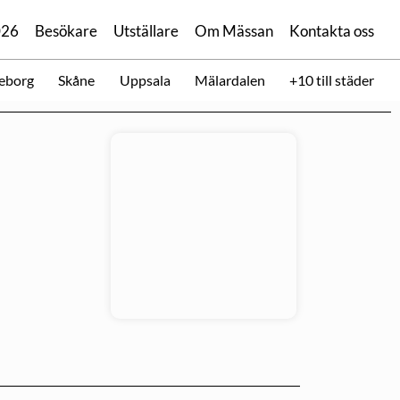
026
Besökare
Utställare
Om Mässan
Kontakta oss
eborg
Skåne
Uppsala
Mälardalen
+10 till städer