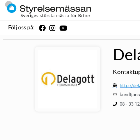
Följ oss på:
Del
Kontaktup
http://del
kundtjans
08 - 33 12