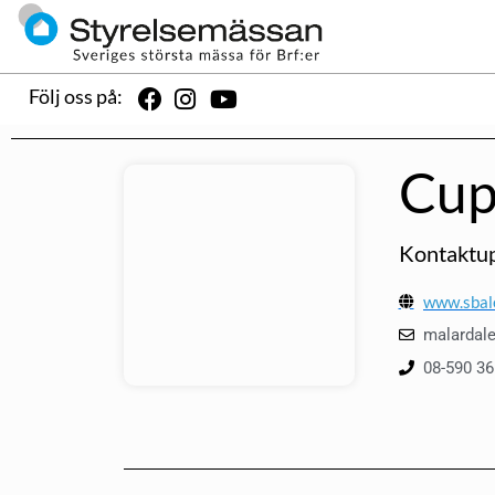
Följ oss på:
Cup
Kontaktup
www.sbal
malardal
08-590 36