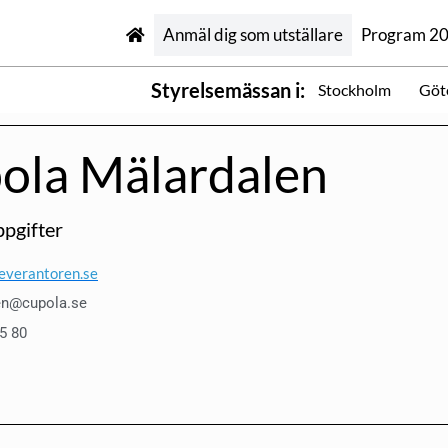
Anmäl dig som utställare
Program 2
Styrelsemässan i:
Stockholm
Göt
ola Mälardalen
pgifter
everantoren.se
en@cupola.se
5 80