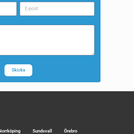
Skicka
Norrköping
Sundsvall
Örebro