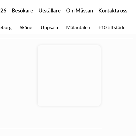
026
Besökare
Utställare
Om Mässan
Kontakta oss
eborg
Skåne
Uppsala
Mälardalen
+10 till städer