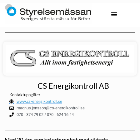
CS Energikontroll AB
Kontaktuppgifter
www.cs-energikontroll.se
magnus.jonsson@cs-energikontroll.se
070 - 374 79 02 / 070 - 624 16 44
Med 30-års samlad erfarenhet med riktade