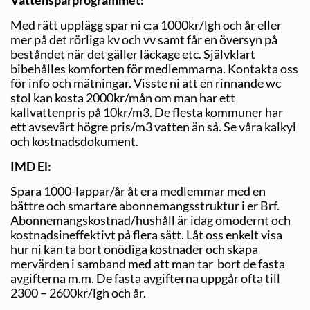
Vattensparprogrammet:
Med rätt upplägg spar ni c:a 1000kr/lgh och år eller
mer på det rörliga kv och vv samt får en översyn på
beståndet när det gäller läckage etc. Självklart
bibehålles komforten för medlemmarna. Kontakta oss
för info och mätningar. Visste ni att en rinnande wc
stol kan kosta 2000kr/mån om man har ett
kallvattenpris på 10kr/m3. De flesta kommuner har
ett avsevärt högre pris/m3 vatten än så. Se våra kalkyl
och kostnadsdokument.
IMD El:
Spara 1000-lappar/år åt era medlemmar med en
bättre och smartare abonnemangsstruktur i er Brf.
Abonnemangskostnad/hushåll är idag omodernt och
kostnadsineffektivt på flera sätt. Låt oss enkelt visa
hur ni kan ta bort onödiga kostnader och skapa
mervärden i samband med att man tar bort de fasta
avgifterna m.m. De fasta avgifterna uppgår ofta till
2300 – 2600kr/lgh och år.