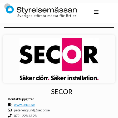
SECOR
Kontaktuppgifter
www.secor.se
peter.englund@secor.se
072 - 228 43 28