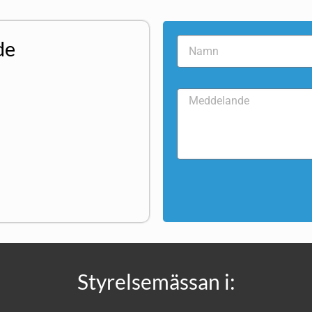
de
Styrelsemässan i: