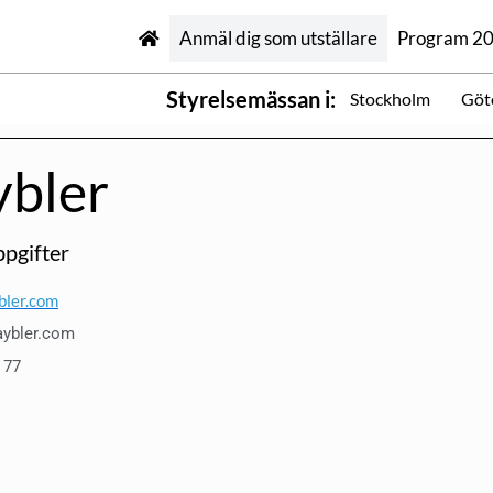
Anmäl dig som utställare
Program 2
Styrelsemässan i:
Stockholm
Göt
bler
pgifter
ler.com
ybler.com
 77