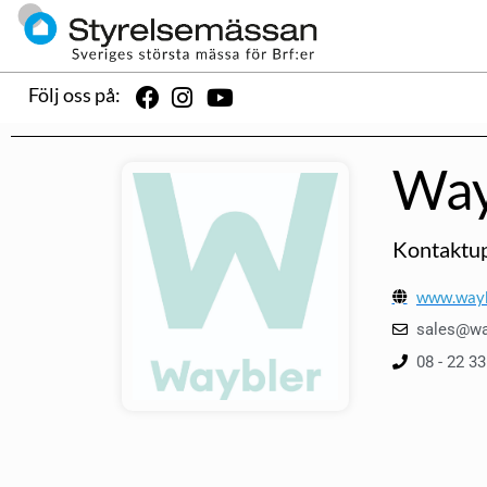
Följ oss på:
Way
Kontaktup
www.wayb
sales@wa
08 - 22 33