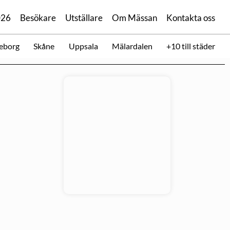
026
Besökare
Utställare
Om Mässan
Kontakta oss
eborg
Skåne
Uppsala
Mälardalen
+10 till städer