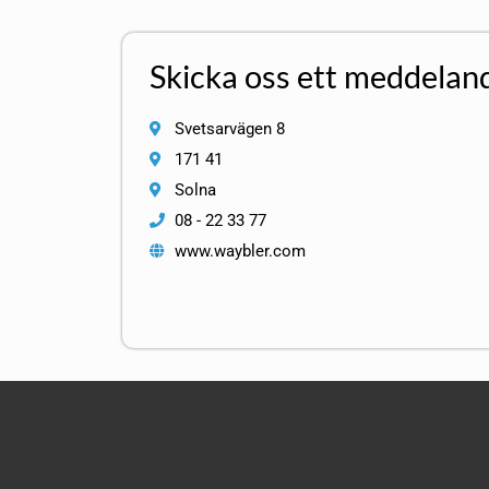
Skicka oss ett meddelan
Svetsarvägen 8
171 41
Solna
08 - 22 33 77
www.waybler.com