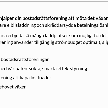
jälper din bostadsrättsförening att möta det växan
are elbilsladdning och skräddarsydda betalningslösni
unna erbjuda så många laddplatser som möjligt fördel
förening använder tillgänglig strömbudget optimalt, s
 bostadsrättsföreningar
 med vår patentsökta, smarta effektstyrning
rening att kapa kostnader
behovet växer