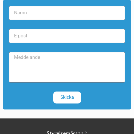
Skicka
Styrelsemässan i: