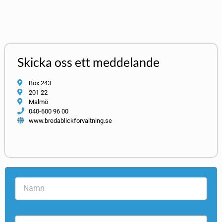
Skicka oss ett meddelande
Box 243
201 22
Malmö
040-600 96 00
www.bredablickforvaltning.se