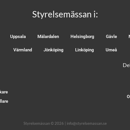
Styrelsemässan i:
Uppsala
Mälardalen
Helsingborg
Gävle
Värmland
Jönköping
Linköping
Umeå
Del
kare
O
lare
Styrelsemässan © 2026 | info@styrelsemassan.se