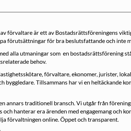
av förvaltare är ett av Bostadsrättsföreningens vikti
pa förutsättningar för bra beslutsfattande och inte m
 med alla utmaningar som en bostadsrättsförening står
gsrelaterade behov.
fastighetsskötare, förvaltare, ekonomer, jurister, lok
h byggledare. Tillsammans har vi en heltäckande kom
 en annars traditionell bransch. Vi utgår från förenin
hands och hanterar era ärenden med engagemang och k
ölja förvaltningen online. Öppet och transparent.