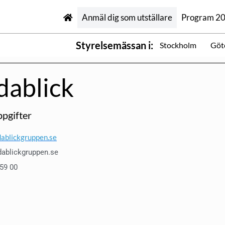
Anmäl dig som utställare
Program 2
Styrelsemässan i:
Stockholm
Göt
dablick
pgifter
ablickgruppen.se
dablickgruppen.se
 59 00