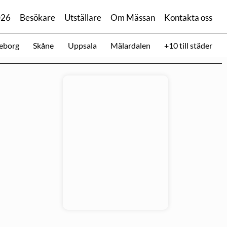
026
Besökare
Utställare
Om Mässan
Kontakta oss
eborg
Skåne
Uppsala
Mälardalen
+10 till städer