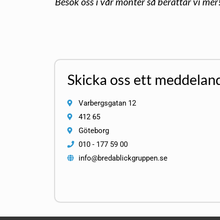
Besök oss i vår monter så berättar vi mer
Skicka oss ett meddelan
Varbergsgatan 12
412 65
Göteborg
010 - 177 59 00
info@bredablickgruppen.se