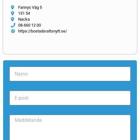
Fannys Väg 5
131 54
Nacka
08-660 12 00
https://bostadsrattsnytt.se/