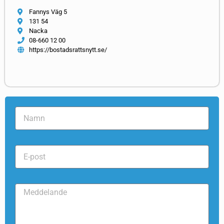
Fannys Väg 5
131 54
Nacka
08-660 12 00
https://bostadsrattsnytt.se/