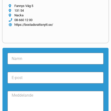
Fannys Väg 5
131 54
Nacka
08-660 12 00
https://bostadsrattsnytt.se/