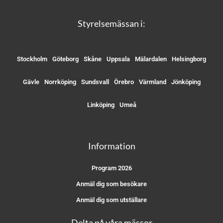
Styrelsemässan i:
Stockholm
Göteborg
Skåne
Uppsala
Mälardalen
Helsingborg
Gävle
Norrköping
Sundsvall
Örebro
Värmland
Jönköping
Linköping
Umeå
Information
Program 2026
Anmäl dig som besökare
Anmäl dig som utställare
Delta på våra mässor