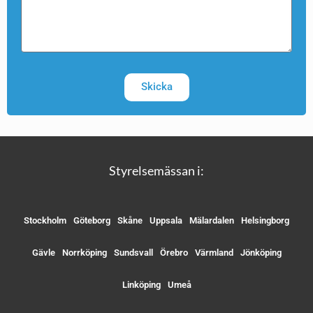
Skicka
Styrelsemässan i:
Stockholm
Göteborg
Skåne
Uppsala
Mälardalen
Helsingborg
Gävle
Norrköping
Sundsvall
Örebro
Värmland
Jönköping
Linköping
Umeå