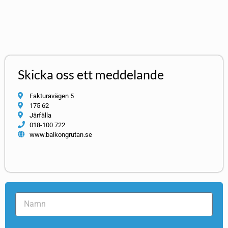
Skicka oss ett meddelande
Fakturavägen 5
175 62
Järfälla
018-100 722
www.balkongrutan.se