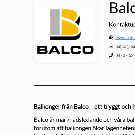
Bal
Kontaktup
www.balc
balco@ba
0470 - 53
Balkonger från Balco – ett tryggt och h
Balco är marknadsledande och våra bal
förutom att balkongen ökar lägenhetens