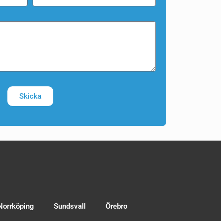
Skicka
Norrköping
Sundsvall
Örebro