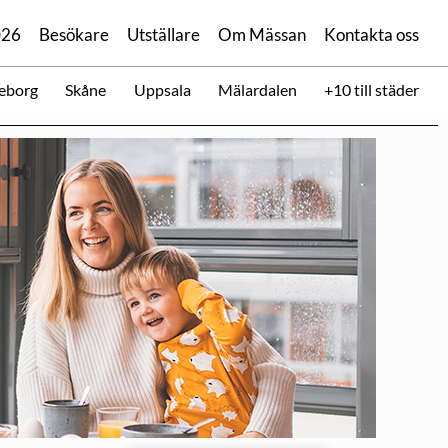
026
Besökare
Utställare
Om Mässan
Kontakta oss
eborg
Skåne
Uppsala
Mälardalen
+10 till städer