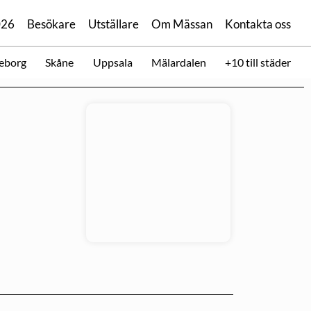
026
Besökare
Utställare
Om Mässan
Kontakta oss
eborg
Skåne
Uppsala
Mälardalen
+10 till städer