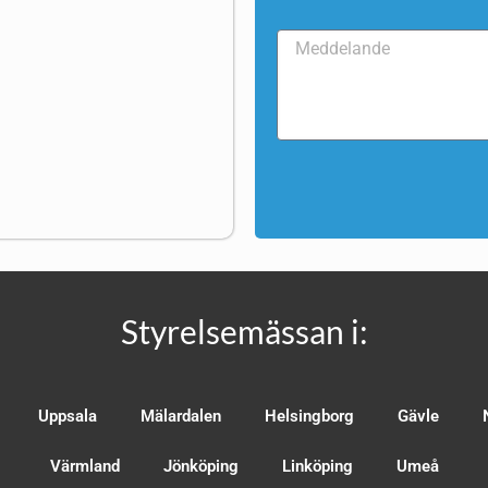
Styrelsemässan i:
Uppsala
Mälardalen
Helsingborg
Gävle
Värmland
Jönköping
Linköping
Umeå