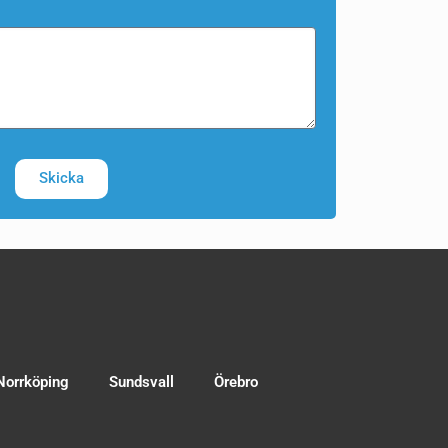
Skicka
Norrköping
Sundsvall
Örebro