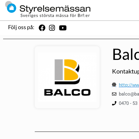
Följ oss på:
Bal
Kontaktup
http://ww
balco@ba
0470 - 53