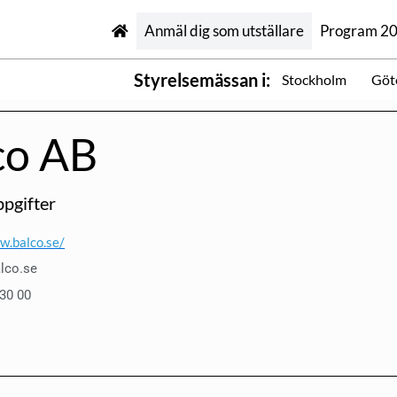
Anmäl dig som utställare
Program 2
Styrelsemässan i:
Stockholm
Göt
co AB
pgifter
w.balco.se/
lco.se
 30 00