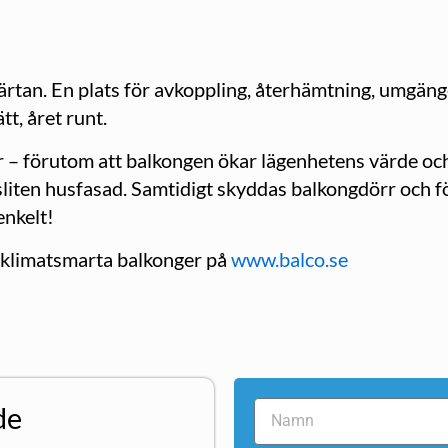
ärtan. En plats för avkoppling, återhämtning, umgänge el
tt, året runt.
 – förutom att balkongen ökar lägenhetens värde oc
liten husfasad. Samtidigt skyddas balkongdörr och fö
enkelt!
 klimatsmarta balkonger på
www.balco.se
de