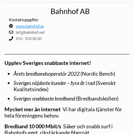
Bahnhof AB
Kontaktuppgifter
www.bahnhof.se
brf@bahnhof.net
010 - 510 00 00
Upplev Sveriges snabbaste internet!
Årets bredbandsoperatör 2022
(Nordic Bench)
Sveriges nöjdaste kunder – fyra år i rad
(Svenskt
Kvalitetsindex)
Sveriges snabbaste bredband
(Bredbandskollen)
Mycket mer än internet
Vi har digitala tjänster för
hela föreningens behov.
Bredband 10 000 Mbit/s
Säker och snabb surf i
Bahnhofs eget, rikstäckande fibernät.