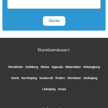
Skicka
Styrelsemässan i:
Stockholm
Göteborg
Skåne
Uppsala
Mälardalen
Helsingborg
Gävle
Norrköping
Sundsvall
Örebro
Värmland
Jönköping
Linköping
Umeå