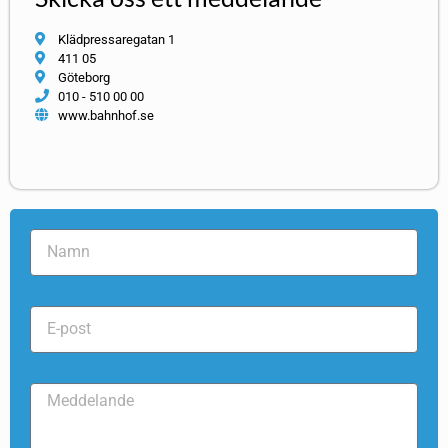
Klädpressaregatan 1
411 05
Göteborg
010 - 510 00 00
www.bahnhof.se