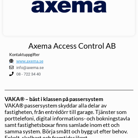
Axema Access Control AB
Kontaktuppgifter
www.axema.se
info@axema.se
08 - 722 34 40
VAKA® – bäst i klassen på passersystem
VAKA® passersystem skyddar alla delar av
fastigheten, från entrédörr till garage. Tjänster som
porttelefoni, digital informations- och bokningstavla
samt fastighetsboxar finns samlade inom ett och
samma system. Börja smått och bygg ut efter behov.
Enkelt, skalbart och framtidssäkert.