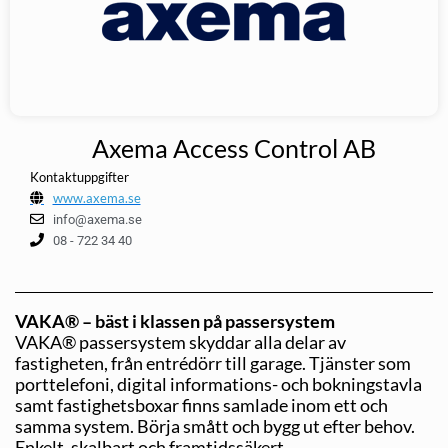
Axema Access Control AB
Kontaktuppgifter
www.axema.se
info@axema.se
08 - 722 34 40
VAKA® – bäst i klassen på passersystem
VAKA® passersystem skyddar alla delar av
fastigheten, från entrédörr till garage. Tjänster som
porttelefoni, digital informations- och bokningstavla
samt fastighetsboxar finns samlade inom ett och
samma system. Börja smått och bygg ut efter behov.
Enkelt, skalbart och framtidssäkert.