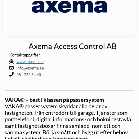
Axema Access Control AB
Kontaktuppgifter
www.axema.se
info@axema.se
08 - 722 34 40
VAKA® – bäst i klassen på passersystem
VAKA® passersystem skyddar alla delar av
fastigheten, från entrédörr till garage. Tjänster som
porttelefoni, digital informations- och bokningstavla
samt fastighetsboxar finns samlade inom ett och
samma system. Börja smått och bygg ut efter behov.
Enkelt, skalbart och framtidssäkert.