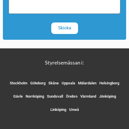
Skicka
Styrelsemässan i:
Stockholm
Göteborg
Skåne
Uppsala
Mälardalen
Helsingborg
Gävle
Norrköping
Sundsvall
Örebro
Värmland
Jönköping
Linköping
Umeå