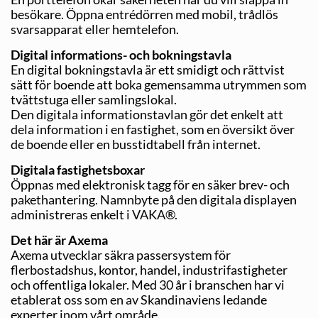
besök­are. Öppna entrédörren med mobil, trådlös
svarsapparat eller hemtelefon.
Digital informations- och bokningstavla
En digital bokningstavla är ett smidigt och rättvist
sätt för boende att boka gemensamma utrymmen som
tvättstuga eller samlingslokal.
Den digitala informationstavlan gör det enkelt att
dela information i en fastighet, som en översikt över
de boende eller en busstidtabell från internet.
Digitala fastighetsboxar
Öppnas med elektronisk tagg för en säker brev- och
pakethantering. Namnbyte på den digitala displayen
administreras enkelt i VAKA®.
Det här är Axema
Axema utvecklar säkra passersystem för
flerbostadshus, kontor, handel, industrifastigheter
och offentliga lokaler. Med 30 år i branschen har vi
etablerat oss som en av Skandinaviens ledande
experter inom vårt område.