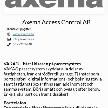
Axema Access Control AB
Kontaktuppgifter
www.axema.se
info@axema.se
08 - 722 34 40
VAKA® – bäst i klassen på passersystem
VAKA® passersystem skyddar alla delar av
fastigheten, från entrédörr till garage. Tjänster som
porttelefoni, digital informations- och bokningstavla
samt fastighetsboxar finns samlade inom ett och
samma system. Börja smått och bygg ut efter behov.
Enkelt, skalbart och framtidssäkert.
Porttelefon
En porttelefon ökar säkerheten när du vill släppa in