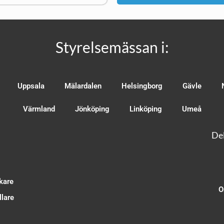
Styrelsemässan i:
Uppsala
Mälardalen
Helsingborg
Gävle
Värmland
Jönköping
Linköping
Umeå
Del
kare
O
lare