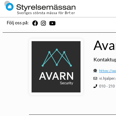
Följ oss på:
Ava
Kontaktup
https://w
vi.hjalpe
010 - 210