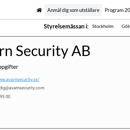
Anmäl dig som utställare
Program 2
Styrelsemässan i:
Stockholm
Göt
rn Security AB
pgifter
ww.avarnsecurity.se/
r.dig@avarnsecurity.com
 95 00