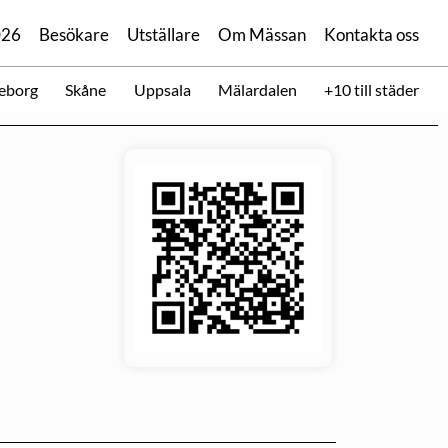
026
Besökare
Utställare
Om Mässan
Kontakta oss
eborg
Skåne
Uppsala
Mälardalen
+10 till städer