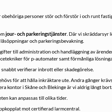
obehöriga personer stör och förstör i och runt fasti
nom
jour- och parkeringstjänster
. Där vi skräddarsyr
, låsöppningar och parkeringsbevakning.
gifter till administration och handläggning av ärenden.
icetekniker för p-automater samt förmånliga lösning
snabbt verifierar inbrott eller skadegörelse.
behövs för att hålla inkräktare ute. Andra gånger krä
era kontor i Skåne och Blekinge är vi aldrig långt bort
ten kan anpassas till olika tider.
pkopplat mot certifierad larmcentral.