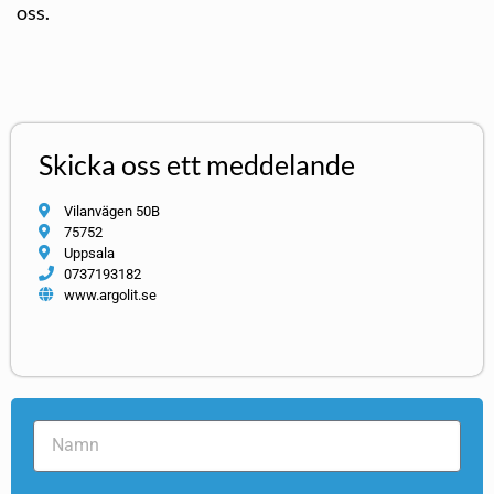
oss.
Skicka oss ett meddelande
Vilanvägen 50B
75752
Uppsala
0737193182
www.argolit.se