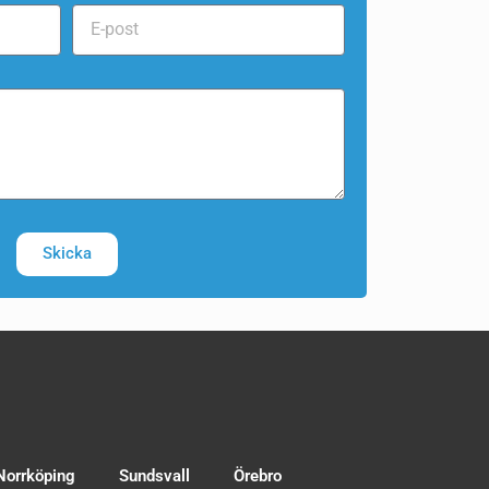
Skicka
Norrköping
Sundsvall
Örebro