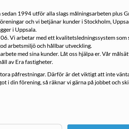
m sedan 1994 utför alla slags målningsarbeten plus G
öreningar och vi betjänar kunder i Stockholm, Uppsal
gger i Uppsala.
6. Vi arbetar med ett kvalitetsledningssystem som säk
god arbetsmiljö och hållbar utveckling.
rbete med sina kunder. Låt oss hjälpa er. Vår målsätt
ll av Era fastigheter.
stora påfrestningar. Därför är det viktigt att inte vä
ot i din förening, så räknar vi gärna på jobbet och sk