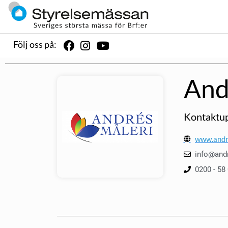
Följ oss på:
And
Kontaktup
www.andr
info@and
0200 - 58