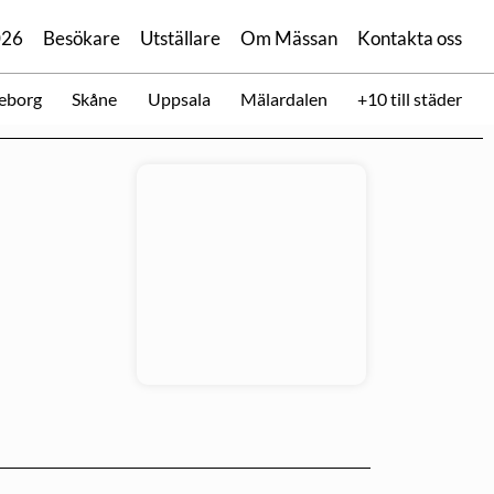
026
Besökare
Utställare
Om Mässan
Kontakta oss
eborg
Skåne
Uppsala
Mälardalen
+10 till städer