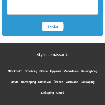
Skicka
Styrelsemässan i:
Stockholm
Göteborg
Skåne
Uppsala
Mälardalen
Helsingborg
Gävle
Norrköping
Sundsvall
Örebro
Värmland
Jönköping
Linköping
Umeå