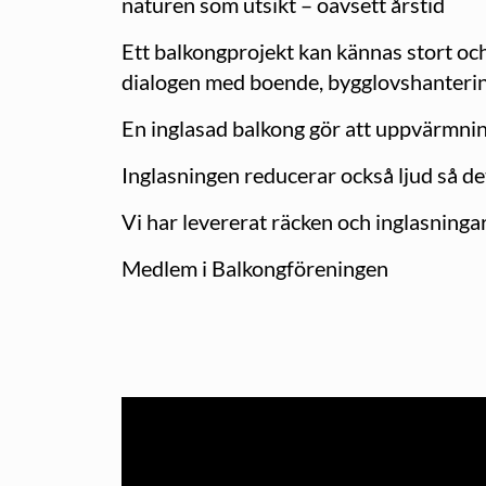
naturen som utsikt – oavsett årstid
Ett balkongprojekt kan kännas stort och 
dialogen med boende, bygglovshantering,
En inglasad balkong gör att uppvärmni
Inglasningen reducerar också ljud så det
Vi har levererat räcken och inglasningar 
Medlem i Balkongföreningen