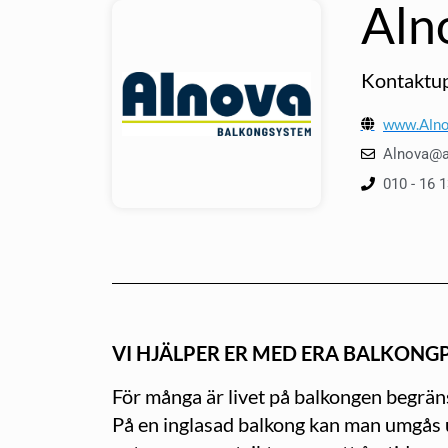
Aln
Kontaktup
www.Alno
Alnova@a
010 - 16 
VI HJÄLPER ER MED ERA BALKONG
För många är livet på balkongen begränsa
På en inglasad balkong kan man umgås ut