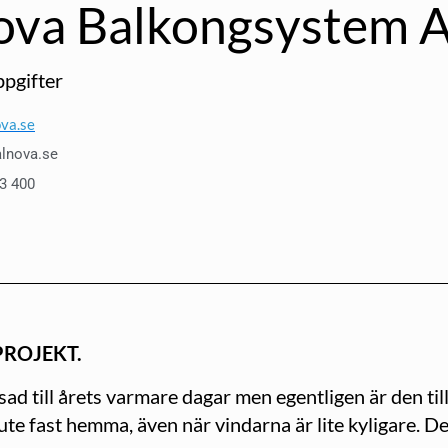
ova Balkongsystem 
pgifter
va.se
lnova.se
13 400
PROJEKT.
d till årets varmare dagar men egentligen är den till 
e fast hemma, även när vindarna är lite kyligare. Det