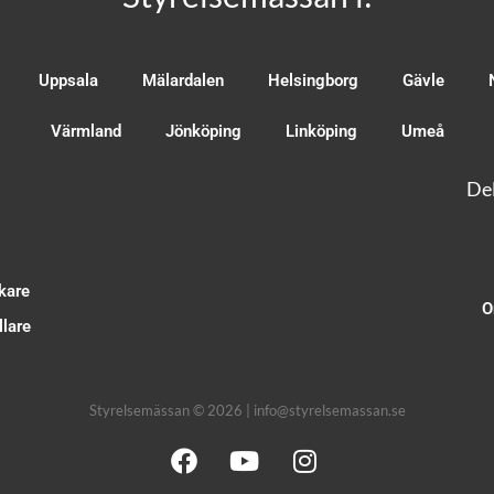
Uppsala
Mälardalen
Helsingborg
Gävle
Värmland
Jönköping
Linköping
Umeå
Del
kare
O
lare
Styrelsemässan © 2026 | info@styrelsemassan.se