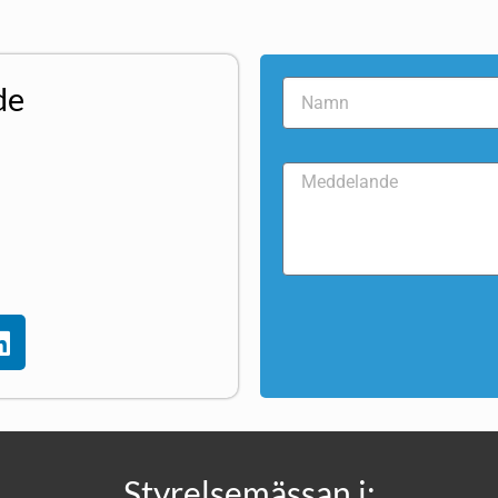
de
Styrelsemässan i: