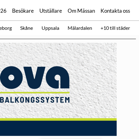
026
Besökare
Utställare
Om Mässan
Kontakta oss
eborg
Skåne
Uppsala
Mälardalen
+10 till städer