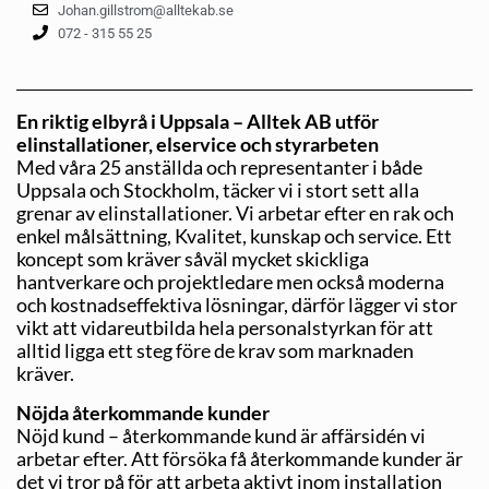
Johan.gillstrom@alltekab.se
072 - 315 55 25
En riktig elbyrå i Uppsala – Alltek AB utför
elinstallationer, elservice och styrarbeten
Med våra 25 anställda och representanter i både
Uppsala och Stockholm, täcker vi i stort sett alla
grenar av elinstallationer. Vi arbetar efter en rak och
enkel målsättning, Kvalitet, kunskap och service. Ett
koncept som kräver såväl mycket skickliga
hantverkare och projektledare men också moderna
och kostnadseffektiva lösningar, därför lägger vi stor
vikt att vidareutbilda hela personalstyrkan för att
alltid ligga ett steg före de krav som marknaden
kräver.
Nöjda återkommande kunder
Nöjd kund – återkommande kund är affärsidén vi
arbetar efter. Att försöka få återkommande kunder är
det vi tror på för att arbeta aktivt inom installation