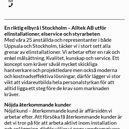
En riktig elbyrå i Stockholm – Alltek AB utför
elinstallationer, elservice och styrarbeten
Med våra 25 anställda och representanter i både
Uppsala och Stockholm, täcker vi i stort sett alla
grenar av elinstallationer. Vi arbetar efter en rak och
enkel målsättning, Kvalitet, kunskap och service. Ett
koncept som kräver såväl mycket skickliga
hantverkare och projektledare men också moderna
och kostnadseffektiva lösningar, därför lägger vi stor
vikt att vidareutbilda hela personalstyrkan för att
alltid ligga ett steg före de krav som marknaden
kräver.
Nöjda återkommande kunder
Nöjd kund – återkommande kund är affärsidén vi
arbetar efter. Att försöka få återkommande kunder är
det vi tror på för att arbeta aktivt inom installation
och anläggning, därför väljer vi noga uppdragsgivare