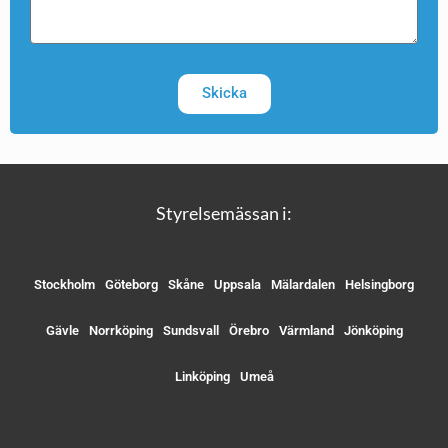
Skicka
Styrelsemässan i:
Stockholm
Göteborg
Skåne
Uppsala
Mälardalen
Helsingborg
Gävle
Norrköping
Sundsvall
Örebro
Värmland
Jönköping
Linköping
Umeå