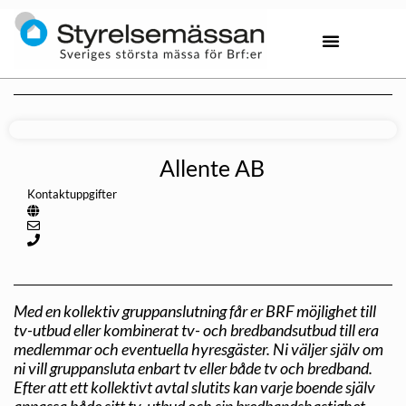
Allente AB
Kontaktuppgifter
Med en kollektiv gruppanslutning får er BRF möjlighet till
tv-utbud eller kombinerat tv- och bredbandsutbud till era
medlemmar och eventuella hyresgäster. Ni väljer själv om
ni vill gruppansluta enbart tv eller både tv och bredband.
Efter att ett kollektivt avtal slutits kan varje boende själv
anpassa både sitt tv-utbud och sin bredbandshastighet