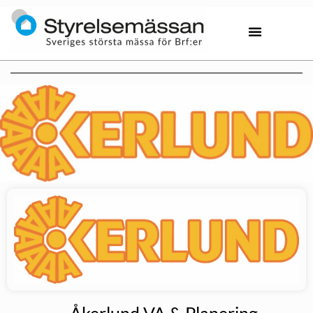
Åkerlund VA & Planering