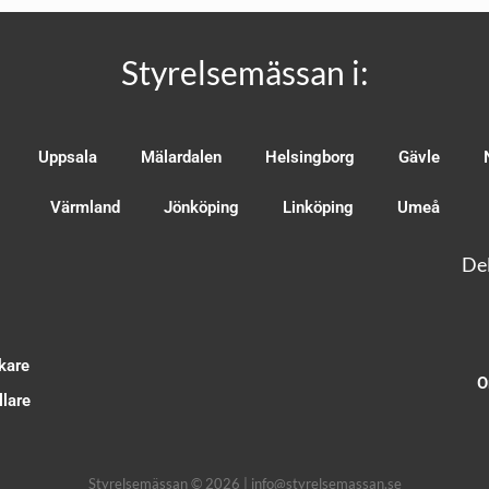
Styrelsemässan i:
Uppsala
Mälardalen
Helsingborg
Gävle
Värmland
Jönköping
Linköping
Umeå
Del
kare
O
lare
Styrelsemässan © 2026 | info@styrelsemassan.se