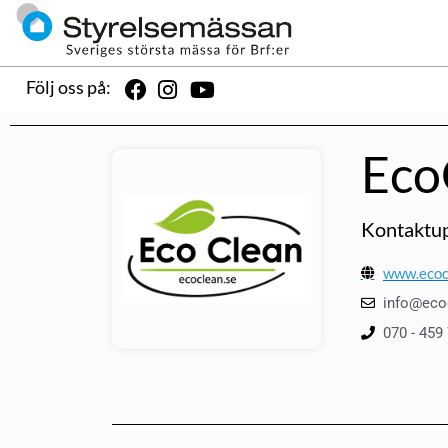
Följ oss på:
Eco
Kontaktup
www.ecoc
info@eco
070 - 459