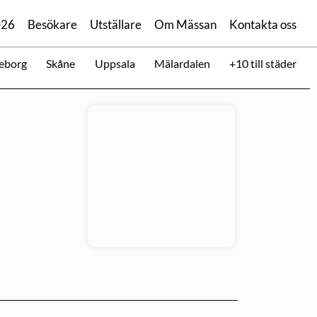
026
Besökare
Utställare
Om Mässan
Kontakta oss
eborg
Skåne
Uppsala
Mälardalen
+10 till städer