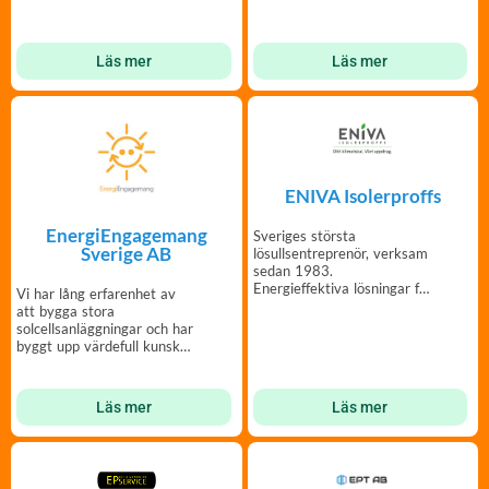
Läs mer
Läs mer
ENIVA Isolerproffs
EnergiEngagemang
Sveriges största
Sverige AB
lösullsentreprenör, verksam
sedan 1983.
Energieffektiva lösningar för
Vi har lång erfarenhet av
din bostadsrättsförening.
att bygga stora
solcellsanläggningar och har
byggt upp värdefull kunskap
kring BRF-projekt.
Läs mer
Läs mer