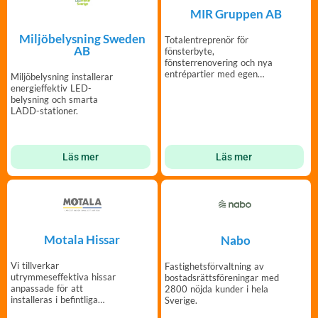
MIR Gruppen AB
Miljöbelysning Sweden
Totalentreprenör för
AB
fönsterbyte,
fönsterrenovering och nya
entrépartier med egen
Miljöbelysning installerar
tillverkning och montering.
energieffektiv LED-
belysning och smarta
LADD-stationer.
Läs mer
Läs mer
Motala Hissar
Nabo
Vi tillverkar
Fastighetsförvaltning av
utrymmeseffektiva hissar
bostadsrättsföreningar med
anpassade för att
2800 nöjda kunder i hela
installeras i befintliga
Sverige.
byggnader som har