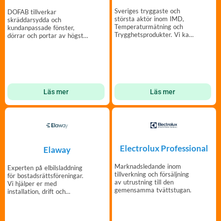
Sveriges tryggaste och
DOFAB tillverkar
största aktör inom IMD,
skräddarsydda och
Temperaturmätning och
kundanpassade fönster,
Trygghetsprodukter. Vi kan
dörrar och portar av högsta
mätning!
kvalitet och i din design.
Läs mer
Läs mer
Electrolux Professional
Elaway
Marknadsledande inom
Experten på elbilsladdning
tillverkning och försäljning
för bostadsrättsföreningar.
av utrustning till den
Vi hjälper er med
gemensamma tvättstugan.
installation, drift och
finansiering.