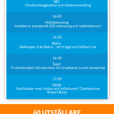
SBC
- Vindsombyggnation och lokalomvandling
16:00
Miljöbelysning
- Installerar energisnål LED-belysning och laddstationer!
16:20
Balco
- Balkonger från Balco – ett tryggt och hållbart val
16:40
Tele2
- Framtidssäker infrastruktur för bredband, tv och streaming
17:00
SBAB
- Vad händer med räntan och inflationen? Chefekonom
Robert Boije
60 UTSTÄLLARE