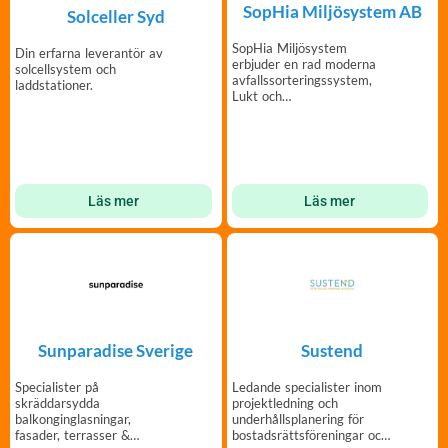
SopHia Miljösystem AB
Solceller Syd
SopHia Miljösystem
Din erfarna leverantör av
erbjuder en rad moderna
solcellsystem och
avfallssorteringssystem,
laddstationer.
Lukt och
Skadedjursprevention
Sanering etc
Läs mer
Läs mer
Sunparadise Sverige
Sustend
Specialister på
Ledande specialister inom
skräddarsydda
projektledning och
balkonginglasningar,
underhålls­planering för
fasader, terrasser &
bostadsrättsföreningar och