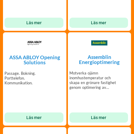
Läs mer
Läs mer
Assemblin
ASSA ABLOY Opening
Energioptimering
Solutions
Motverka ojämn
Passage. Bokning.
inomhustemperatur och
Porttelefon.
skapa en grönare fastighet
Kommunikation.
genom optimering av
värme- och
tappvattensystem
Läs mer
Läs mer