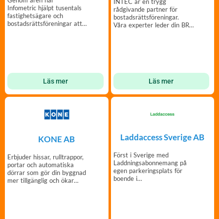
INTEC är en trygg
Infometric hjälpt tusentals
rådgivande partner för
fastighetsägare och
bostadsrättsföreningar.
bostadsrättsföreningar att
Våra experter leder din BRF
sänka sina energikostnader.
genom fastighetsprojekt.
Läs mer
Läs mer
Laddaccess Sverige AB
KONE AB
Först i Sverige med
Erbjuder hissar, rulltrappor,
Laddningsabonnemang på
portar och automatiska
egen parkerings­plats för
dörrar som gör din byggnad
boende i
mer tillgänglig och ökar
bostadsrättsföreningar och
dess värde.
samfälligheter.