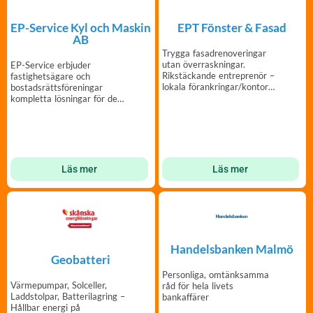
EP-Service Kyl och Maskin
EPT Fönster & Fasad
AB
Trygga fasadrenoveringar
utan överraskningar.
EP-Service erbjuder
Rikstäckande entreprenör –
fastighetsägare och
lokala förankringar/kontor
bostadsrättsföreningar
över hela Sverige.
kompletta lösningar för den
gemensamma tvättstugan.
Läs mer
Läs mer
Handelsbanken Malmö
Geobatteri
Personliga, omtänksamma
Värmepumpar, Solceller,
råd för hela livets
Laddstolpar, Batterilagring –
bankaffärer
Hållbar energi på