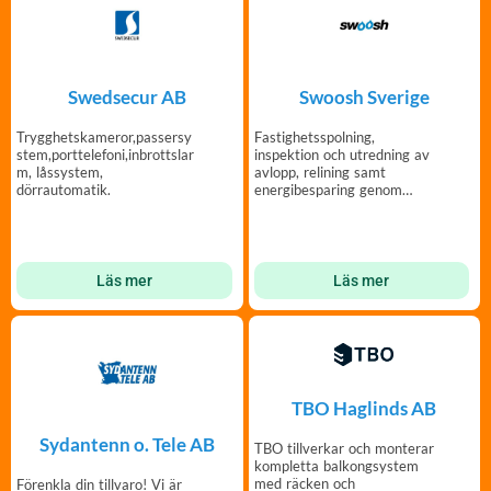
Swedsecur AB
Swoosh Sverige
Trygghetskameror,passersy
Fastighetsspolning,
stem,porttelefoni,inbrottslar
inspektion och utredning av
m, låssystem,
avlopp, relining samt
dörrautomatik.
energibesparing genom
tätning av ventilationskanal
Läs mer
Läs mer
TBO Haglinds AB
Sydantenn o. Tele AB
TBO tillverkar och monterar
kompletta balkongsystem
med räcken och
Förenkla din tillvaro! Vi är