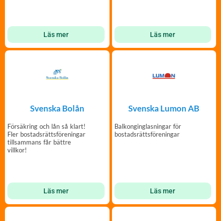
uteplatser sedan 1985 –
fastighetsägare.
Windoor.
Läs mer
Läs mer
Svenska Bolån
Svenska Lumon AB
Försäkring och lån så klart!
Balkonginglasningar för
Fler bostadsrättsföreningar
bostadsrättsföreningar
tillsammans får bättre
villkor!
Läs mer
Läs mer