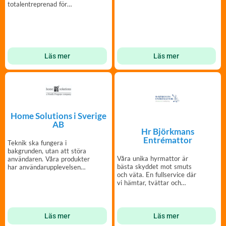
totalentreprenad för
fastigheter och BRF.
Läs mer
Läs mer
Home Solutions i Sverige
AB
Hr Björkmans
Entrémattor
Teknik ska fungera i
bakgrunden, utan att störa
Våra unika hyrmattor är
användaren. Våra produkter
bästa skyddet mot smuts
har användarupplevelsen
och väta. En fullservice där
som högsta prioritet.
vi hämtar, tvättar och
lämnar entrémattor.
Läs mer
Läs mer