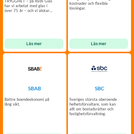
TRYGGHET – på Ryds Glas
kostnader och flexibla
har vi arbetat med glas i
lösningar.
över 75 år – och vi älskar
det.
Läs mer
Läs mer
SBAB
SBC
Bättre boendeekonomi på
Sveriges största oberoende
lång sikt.
helhetsförvaltare, som kan
allt om bostadsrätter och
fastighetsförvaltning.