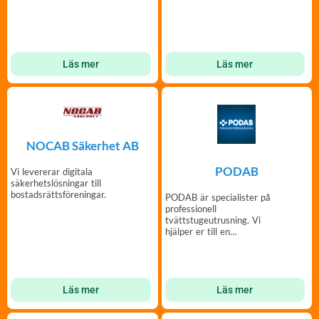
begränsat med utrymm
Läs mer
Läs mer
NOCAB Säkerhet AB
PODAB
Vi levererar digitala
säkerhetslösningar till
bostadsrättsföreningar.
PODAB är specialister på
professionell
tvättstugeutrusning. Vi
hjälper er till en
bekymmersfri och trivsam
tvättstuga.
Läs mer
Läs mer