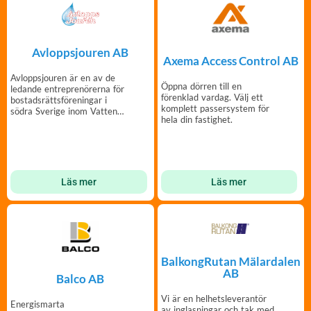
Avloppsjouren AB
Axema Access Control AB
Avloppsjouren är en av de
Öppna dörren till en
ledande entreprenörerna för
förenklad vardag. Välj ett
bostadsrättsföreningar i
komplett passersystem för
södra Sverige inom Vatten
hela din fastighet.
& Avlopp.
Läs mer
Läs mer
BalkongRutan Mälardalen
AB
Balco AB
Vi är en helhetsleverantör
Energismarta
av inglasningar och tak med