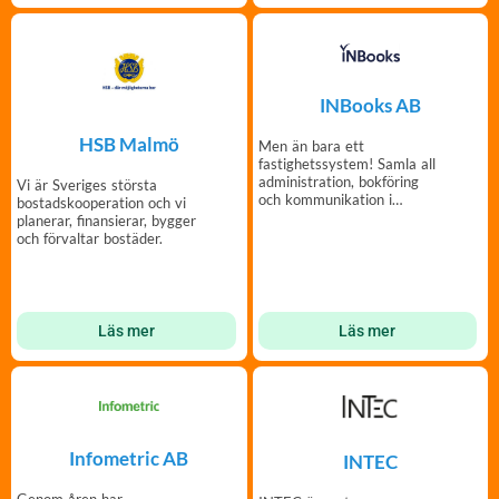
INBooks AB
HSB Malmö
Men än bara ett
fastighetssystem! Samla all
administration, bokföring
Vi är Sveriges största
och kommunikation i
bostadskooperation och vi
INBooks Fastighetsportal.
planerar, finansierar, bygger
och förvaltar bostäder.
Läs mer
Läs mer
Infometric AB
INTEC
Genom åren har