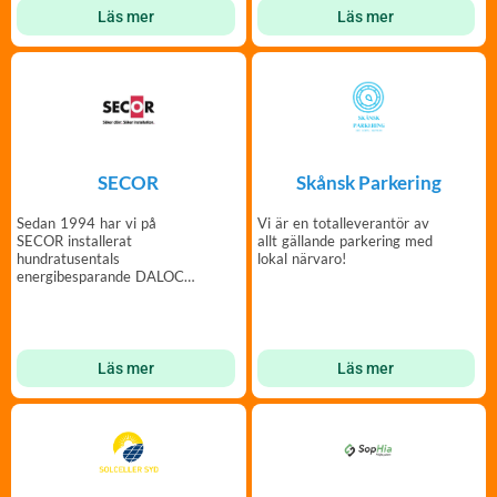
Läs mer
Läs mer
SECOR
Skånsk Parkering
Sedan 1994 har vi på
Vi är en totalleverantör av
SECOR installerat
allt gällande parkering med
hundratusentals
lokal närvaro!
energibesparande DALOC
säkerhetsdörrar.
Läs mer
Läs mer