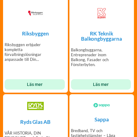
RK Teknik
Riksbyggen
Balkongbyggarna
Riksbyggen erbjuder
kompletta
Balkongbyggarna,
förvaltningslösningar
Entreprenader inom
anpassade till Din
Balkong, Fasader och
bostadsrättsförening.
Fönsterbyten.
Läs mer
Läs mer
Sappa
Ryds Glas AB
Bredband, TV och
VÅR HISTORIA, DIN
fastighetstjänster – Låga