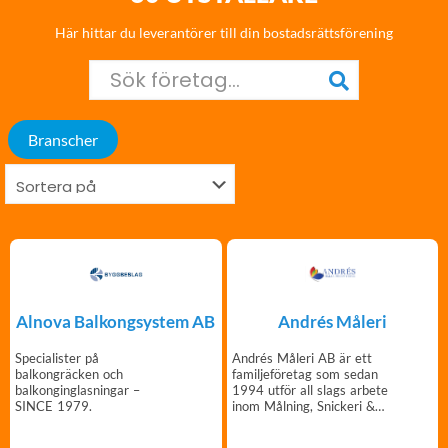
Här hittar du leverantörer till din bostadsrättsförening
Branscher
Alnova Balkongsystem AB
Andrés Måleri
Specialister på
Andrés Måleri AB är ett
balkongräcken och
familjeföretag som sedan
balkonginglasningar –
1994 utför all slags arbete
SINCE 1979.
inom Målning, Snickeri &
Golv.