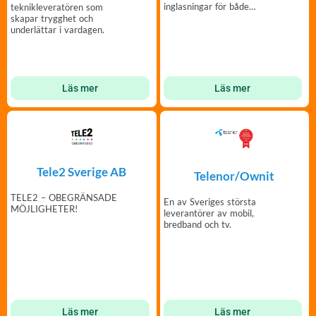
inglasningar för både
teknikleveratören som
påbyggnad och
skapar trygghet och
nyproduktion.
underlättar i vardagen.
Läs mer
Läs mer
Tele2 Sverige AB
Telenor/Ownit
TELE2 – OBEGRÄNSADE
En av Sveriges största
MÖJLIGHETER!
leverantörer av mobil,
bredband och tv.
Läs mer
Läs mer