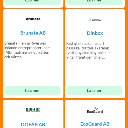
Läs mer
Läs mer
Brunata AB
Dinbox
Brunata – en av Sveriges
Fastighetsboxar, smart
ledande entreprenörer inom
passage, digitala skärmar,
IMD, mätning av el, vatten
tvättstugebokning online –
och värme.
vi tar framtiden till er
fastighet.
Läs mer
Läs mer
EcoGuard AB
DOFAB AB