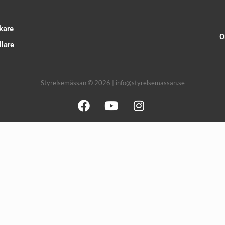
kare
O
lare
Styrelsemässan © 2026 | info@styrelsemassan.se