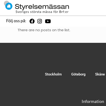
Följ oss på:
There are no posts on the list.
Stockholm
Göteborg
Skåne
Information