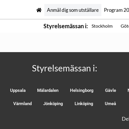
Anmäl dig som utställare
Program 2
Styrelsemässan i:
Stockholm
Göt
Styrelsemässan i:
Uppsala
Mälardalen
Helsingborg
Gävle
Värmland
Jönköping
Linköping
Umeå
Del