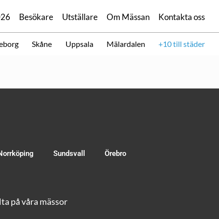
026
Besökare
Utställare
Om Mässan
Kontakta oss
eborg
Skåne
Uppsala
Mälardalen
+10 till städer
Norrköping
Sundsvall
Örebro
ta på våra mässor