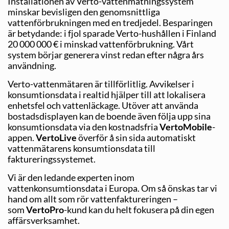
Installationen av Verto-vattenmätningssystem
minskar bevisligen den genomsnittliga
vattenförbrukningen med en tredjedel. Besparingen
är betydande: i fjol sparade Verto-hushållen i Finland
20 000 000 € i minskad vattenförbrukning. Vårt
system börjar generera vinst redan efter några års
användning.
Verto-vattenmätaren är tillförlitlig. Avvikelser i
konsumtionsdata i realtid hjälper till att lokalisera
enhetsfel och vattenläckage. Utöver att använda
bostadsdisplayen kan de boende även följa upp sina
konsumtionsdata via den kostnadsfria
VertoMobile
-
appen.
VertoLive
överför å sin sida automatiskt
vattenmätarens konsumtionsdata till
faktureringssystemet.
Vi är den ledande experten inom
vattenkonsumtionsdata i Europa. Om så önskas tar vi
hand om allt som rör vattenfaktureringen –
som
VertoPro
-kund kan du helt fokusera på din egen
affärsverksamhet.