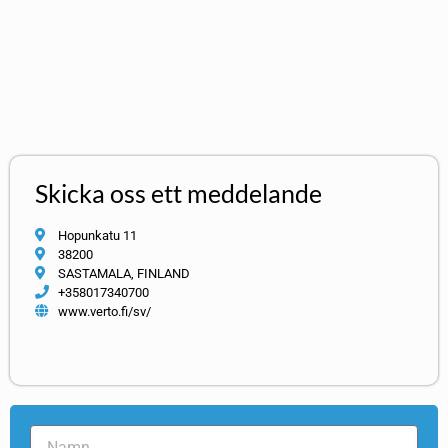
Skicka oss ett meddelande
Hopunkatu 11
38200
SASTAMALA, FINLAND
+358017340700
www.verto.fi/sv/