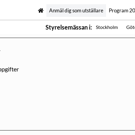
Anmäl dig som utställare
Program 2
Styrelsemässan i:
Stockholm
Göt
y
pgifter