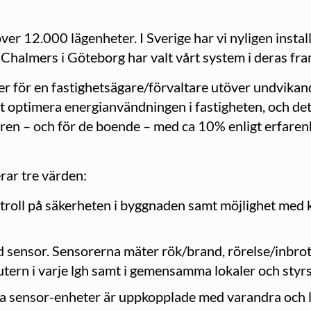
över 12.000 lägenheter. I Sverige har vi nyligen insta
 Chalmers i Göteborg har valt vårt system i deras fr
r för en fastighetsägare/förvaltare utöver undvikand
t optimera energianvändningen i fastigheten, och det
en – och för de boende – med ca 10% enligt erfarenhe
rar tre värden:
ntroll på säkerheten i byggnaden samt möjlighet med 
ad sensor. Sensorerna mäter rök/brand, rörelse/inbrot
tern i varje lgh samt i gemensamma lokaler och styr
 sensor-enheter är uppkopplade med varandra och la