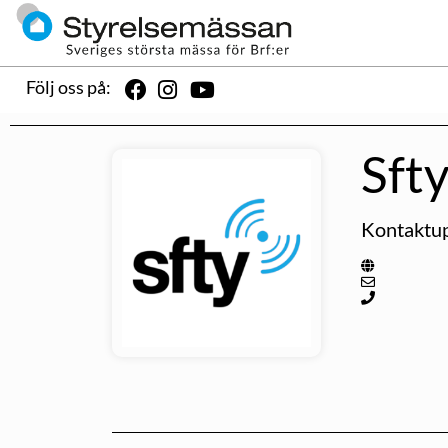
Följ oss på:
Sft
Kontaktup