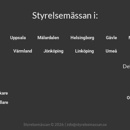
Styrelsemässan i:
Uppsala
Mälardalen
Helsingborg
Gävle
Värmland
Jönköping
Linköping
Umeå
Del
kare
O
lare
Styrelsemässan © 2026 | info@styrelsemassan.se