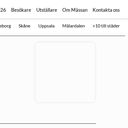
026
Besökare
Utställare
Om Mässan
Kontakta oss
eborg
Skåne
Uppsala
Mälardalen
+10 till städer