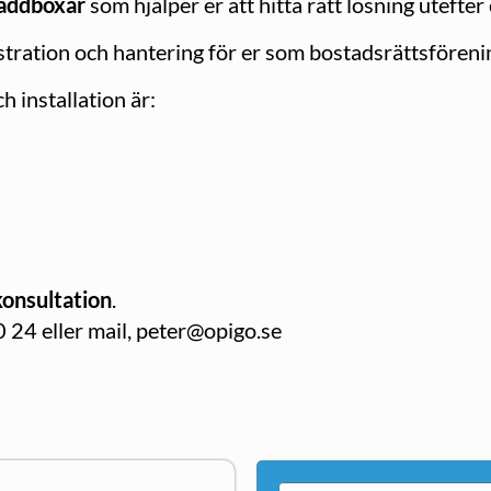
laddboxar
som hjälper er att hitta rätt lösning utefter
tration och hantering för er som bostadsrättsföreni
 installation är:
konsultation
.
 24 eller mail, peter@opigo.se