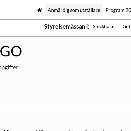
Anmäl dig som utställare
Program 2
Styrelsemässan i:
Stockholm
Göt
IGO
pgifter