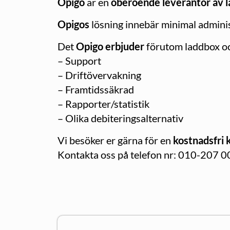
Opigo
är en
oberoende leverantör av 
Opigos
lösning innebär minimal adminis
Det
Opigo erbjuder
förutom laddbox och
– Support
– Driftövervakning
– Framtidssäkrad
– Rapporter/statistik
– Olika debiteringsalternativ
Vi besöker er gärna för en
kostnadsfri 
Kontakta oss på telefon nr: 010-207 00