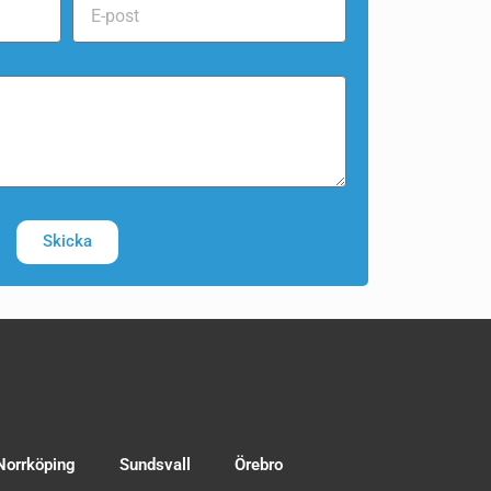
Skicka
Norrköping
Sundsvall
Örebro