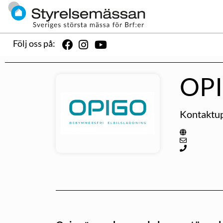
Följ oss på:
OP
Kontaktup