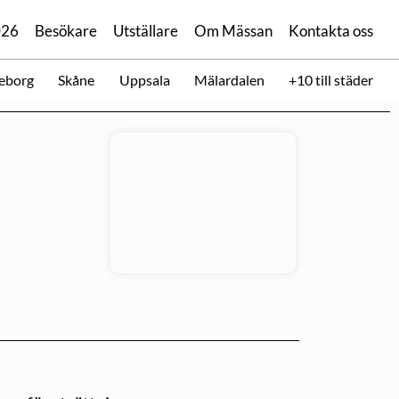
026
Besökare
Utställare
Om Mässan
Kontakta oss
eborg
Skåne
Uppsala
Mälardalen
+10 till städer