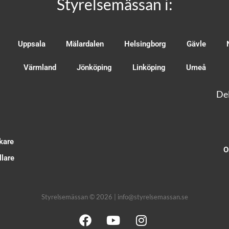
Styrelsemässan i:
Uppsala
Mälardalen
Helsingborg
Gävle
Värmland
Jönköping
Linköping
Umeå
Del
kare
O
lare
Styrelsemässan © 2026 | info@styrelsemassan.se