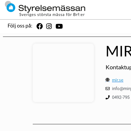
Följ oss på:
MIR
Kontaktup
mir.se
info@mir
0492-795