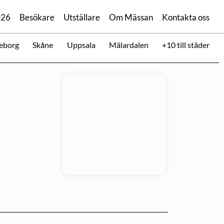
026
Besökare
Utställare
Om Mässan
Kontakta oss
eborg
Skåne
Uppsala
Mälardalen
+10 till städer