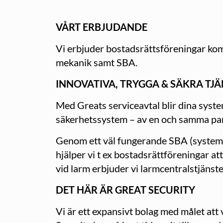
VÅRT ERBJUDANDE
Vi erbjuder bostadsrättsföreningar kom
mekanik samt SBA.
INNOVATIVA, TRYGGA & SÄKRA TJ
Med Greats serviceavtal blir dina system
säkerhetssystem – av en och samma pa
Genom ett väl fungerande SBA (systemat
hjälper vi t ex bostadsrättföreningar a
vid larm erbjuder vi larmcentralstjäns
DET HÄR ÄR GREAT SECURITY
Vi är ett expansivt bolag med målet at