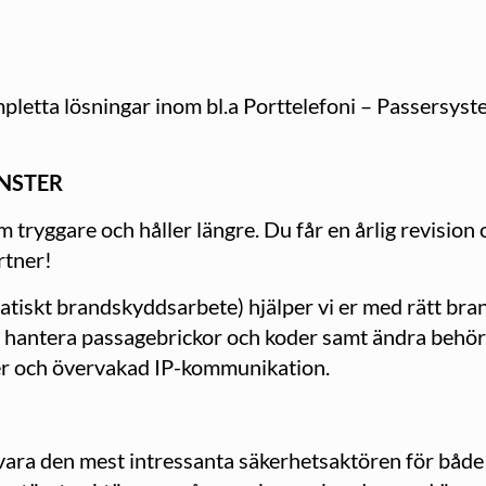
pletta lösningar inom bl.a Porttelefoni – Passersys
ÄNSTER
 tryggare och håller längre. Du får en årlig revision 
rtner!
iskt brandskyddsarbete) hjälper vi er med rätt bra
tt hantera passagebrickor och koder samt ändra behörig
ter och övervakad IP-kommunikation.
t vara den mest intressanta säkerhetsaktören för bå