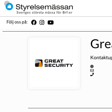
Följ oss på:
Gre
Kontaktup