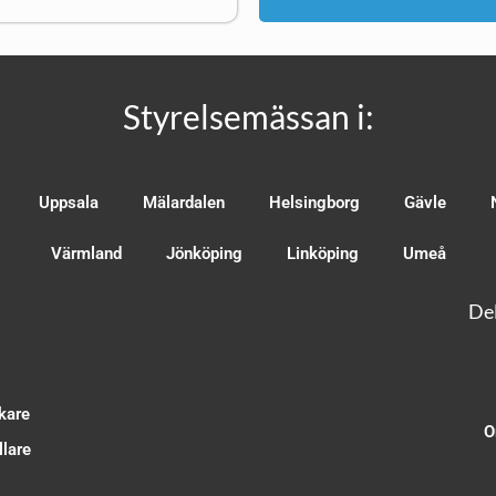
Styrelsemässan i:
Uppsala
Mälardalen
Helsingborg
Gävle
Värmland
Jönköping
Linköping
Umeå
Del
kare
O
lare