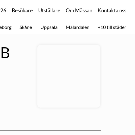
026
Besökare
Utställare
Om Mässan
Kontakta oss
eborg
Skåne
Uppsala
Mälardalen
+10 till städer
AB