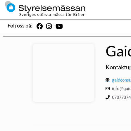
Följ oss på:
Gai
Kontaktup
gaidconsu
info@gaid
07077374