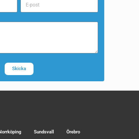
Skicka
Norrköping
Sundsvall
Örebro