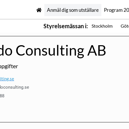
Anmäl dig som utställare
Program 2
Styrelsemässan i:
Stockholm
Göt
do Consulting AB
pgifter
lting.se
oconsulting.se
88