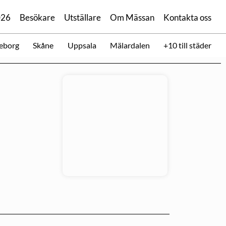
026
Besökare
Utställare
Om Mässan
Kontakta oss
eborg
Skåne
Uppsala
Mälardalen
+10 till städer