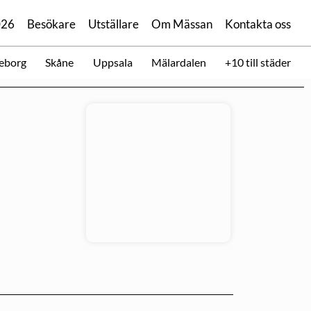
026
Besökare
Utställare
Om Mässan
Kontakta oss
eborg
Skåne
Uppsala
Mälardalen
+10 till städer