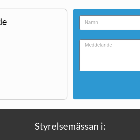
de
Styrelsemässan i: