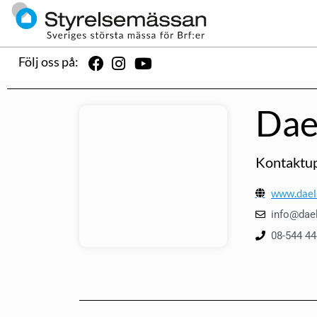
Följ oss på:
Dae
Kontaktup
www.dael
info@dae
08-544 44