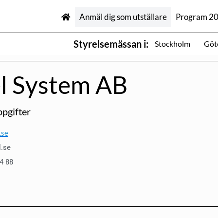
Anmäl dig som utställare
Program 2
Styrelsemässan i:
Stockholm
Göt
l System AB
pgifter
.se
l.se
4 88