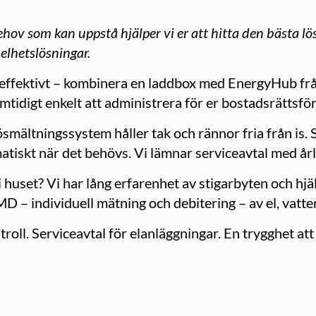
hov som kan uppstå hjälper vi er att hitta den bästa lös
helhetslösningar.
 effektivt – kombinera en laddbox med EnergyHub frå
tidigt enkelt att administrera för er bostadsrättsfö
ösmältningssystem håller tak och rännor fria från is.
tiskt när det behövs. Vi lämnar serviceavtal med årli
uset? Vi har lång erfarenhet av stigarbyten och hjä
 IMD – individuell mätning och debitering – av el, vat
roll. Serviceavtal för elanläggningar. En trygghet att